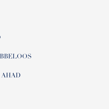
O
 ABBELOOS
L AHAD