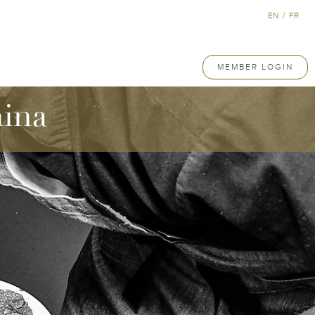
EN
/
FR
MEMBER LOGIN
hina