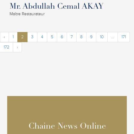
Mr. Abdullah Cemal AKAY
Maître Restaurateur
‹
1
2
3
4
5
6
7
8
9
10
...
171
172
›
Chaine News Online
Chaine News Online