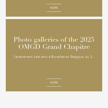
MORE
Photo galleries of the 2025
Photo galleries of the 2025
OMGD Grand Chapitre
OMGD Grand Chapitre
L'événement s'est tenu à Bruxelles en Belgique, du 3...
MORE