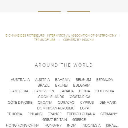
©
CHAÎNE DES RÔTISSEURS - INTERNATIONAL ASSOCIATION OF GASTRONOMY
|
TERMS OF USE
|
CREATED BY INDUXIA
AROUND THE WORLD
AUSTRALIA
AUSTRIA
BAHRAIN
BELGIUM
BERMUDA
BRAZIL
BRUNEI
BULGARIA
CAMBODIA
CAMEROON
CANADA
CHINA
COLOMBIA
COOK ISLANDS
COSTA RICA
CÔTE D'IVOIRE
CROATIA
CURACAO
CYPRUS
DENMARK
DOMINICAN REPUBLIC
EGYPT
ETHIOPIA
FINLAND
FRANCE
FRENCH GUIANA
GERMANY
GREAT BRITAIN
GREECE
HONG KONG CHINA
HUNGARY
INDIA
INDONESIA
ISRAEL