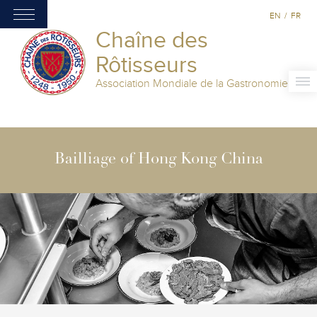
EN
/
FR
Chaîne des
Rôtisseurs
Association Mondiale de la Gastronomie
Bailliage of Hong Kong China