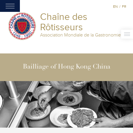
EN
/
FR
Chaîne des
Rôtisseurs
Association Mondiale de la Gastronomie
Bailliage of Hong Kong China