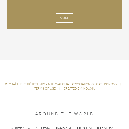
MORE
©
CHAÎNE DES RÔTISSEURS - INTERNATIONAL ASSOCIATION OF GASTRONOMY
|
TERMS OF USE
|
CREATED BY INDUXIA
AROUND THE WORLD
AUSTRALIA
AUSTRIA
BAHRAIN
BELGIUM
BERMUDA