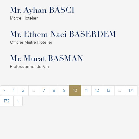
Mr. Ayhan BASCI
Maître Hôtelier
Mr. Ethem Naci BASERDEM
Officier Maître Hôtelier
Mr. Murat BASMAN
Professionnel du Vin
‹
1
2
...
7
8
9
10
11
12
13
...
171
172
›