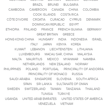
BRAZIL
BRUNEI
BULGARIA
CAMBODIA
CAMEROON
CANADA
CHINA
COLOMBIA
COOK ISLANDS
COSTA RICA
CÔTE D'IVOIRE
CROATIA
CURACAO
CYPRUS
DENMARK
DOMINICAN REPUBLIC
EGYPT
ETHIOPIA
FINLAND
FRANCE
FRENCH GUIANA
GERMANY
GREAT BRITAIN
GREECE
HONG KONG CHINA
HUNGARY
INDIA
INDONESIA
ISRAEL
ITALY
JAPAN
KENYA
KOREA
KUWAIT
LEBANON
LIECHTENSTEIN
LITHUANIA
LUXEMBOURG
MACAU SAR, CHINA
MALAYSIA
MALTA
MAURITIUS
MEXICO
MYANMAR
NAMIBIA
NETHERLANDS
NEW ZEALAND
NORWAY
PHILIPPINES
POLAND
PORTUGAL
PRINCIPALITY OF ANDORRA
PRINCIPALITY OF MONACO
RUSSIA
SAUDI ARABIA
SINGAPORE
SLOVENIA
SOUTH AFRICA
SPAIN
SRI LANKA
SULTANATE OF OMAN
SWEDEN
SWITZERLAND
TAIWAN
TANZANIA
THAILAND
TUNISIA
TÜRKIYE
UGANDA
UNITED ARAB EMIRATES
UNITED STATES OF AMERICA
VENEZUELA
VIETNAM